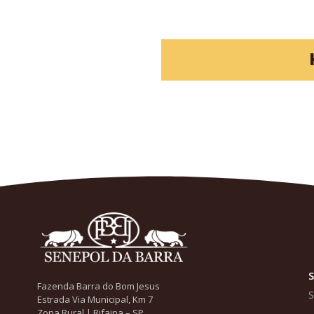
Fazenda Barra do Bom Jesus
Estrada Via Municipal, Km 7
Zona Rural | Rifaina – SP