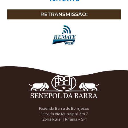
RETRANSMISSÃO:
Fazenda Barra do Bom Jesus
Estrada Via Municipal, Km 7
Zona Rural | Rifaina – SP