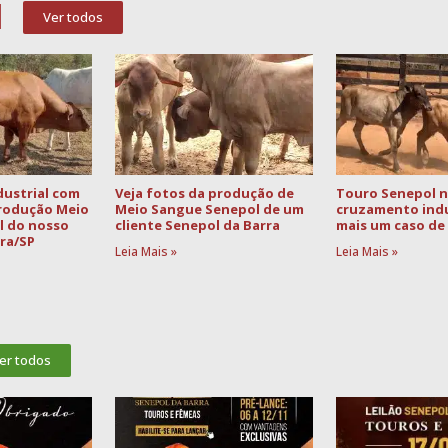
l
Ver todos
ustrial com
Veja fotos da produção de
Touro Senepol 
produção Meio
Meio Sangue Senepol de um
cruzamento indus
l do nosso
cliente Senepol da Barra
mais um caso de 
ira/SP
Leia Mais »
Leia Mais »
er todos