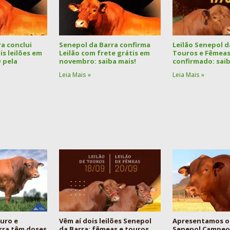
a conclui
Senepol da Barra confirma
Leilão Senepol d
s leilões em
Leilão com frete grátis em
Touros e Fêmeas
 pela
novembro: saiba mais!
confirmado: saib
Leia Mais »
Leia Mais »
uro e
Vêm aí dois leilões Senepol
Apresentamos o
rra têm doses
da Barra: fêmeas e touros
Senepol Campeon