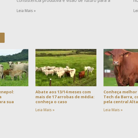
consistência produtiva e visão de futuro para a
no
Leia Mais »
Le
enepol:
Abate aos 13/14 meses com
Conheça melhor
a
mais de 17 arrobas de média:
Tech da Barra, 
ra sua
conheça o caso
pela central Alt
Leia Mais »
Leia Mais »