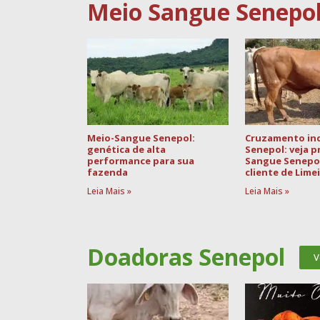
Meio Sangue Senepo
Meio-Sangue Senepol:
Cruzamento ind
genética de alta
Senepol: veja 
performance para sua
Sangue Senepo
fazenda
cliente de Lime
Leia Mais »
Leia Mais »
Doadoras Senepol
V