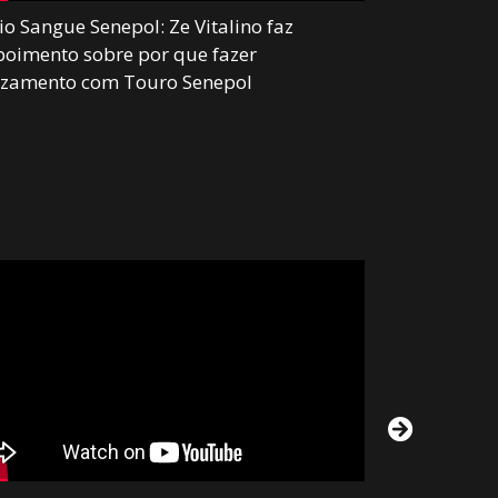
o Sangue Senepol: Ze Vitalino faz
Senepol com
oimento sobre por que fazer
com mais de
uzamento com Touro Senepol
suplementaç