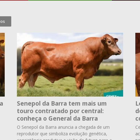
dos
ta
Senepol da Barra tem mais um
L
touro contratado por central:
d
conheça o General da Barra
c
O Senepol da Barra anuncia a chegada de um
Ce
reprodutor que simboliza evolução genética,
ac