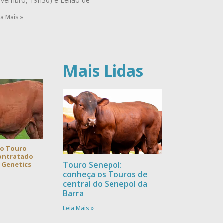
vembro, 19h30) e Leilão de
ia Mais »
Mais Lidas
 o Touro
contratado
Touro Senepol:
a Genetics
conheça os Touros de
central do Senepol da
Barra
Leia Mais »