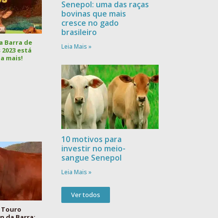
Senepol: uma das raças
bovinas que mais
cresce no gado
brasileiro
a Barra de
Leia Mais »
 2023 está
a mais!
10 motivos para
investir no meio-
sangue Senepol
Leia Mais »
Ver todos
 Touro
 da Barra: