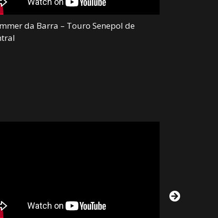
mmer da Barra – Touro Senepol de
Maxxum da B
tral
Central