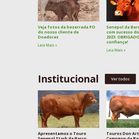
Veja fotos da bezerrada PO
Senepol da Barr
do nosso cliente de
com sucesso doi
Doadoras
2023: OBRIGADO
confiança!
Leia Mais »
Leia Mais »
Institucional
Ver todos
Apresentamos o Touro
Touros Don Art
Senepol Stark da Barra:
Campeon da Ba