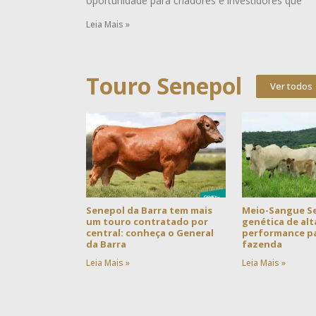
oportunidade para criadores e investidores que
Leia Mais »
Touro Senepol
Ver todos
Senepol da Barra tem mais
Meio-Sangue S
um touro contratado por
genética de alt
central: conheça o General
performance pa
da Barra
fazenda
Leia Mais »
Leia Mais »