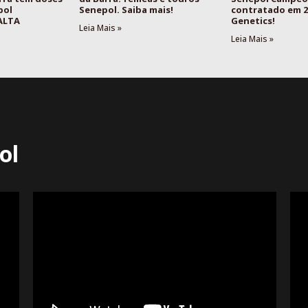
pol
Senepol. Saiba mais!
contratado em 2
 ALTA
Genetics!
Leia Mais »
Leia Mais »
ol