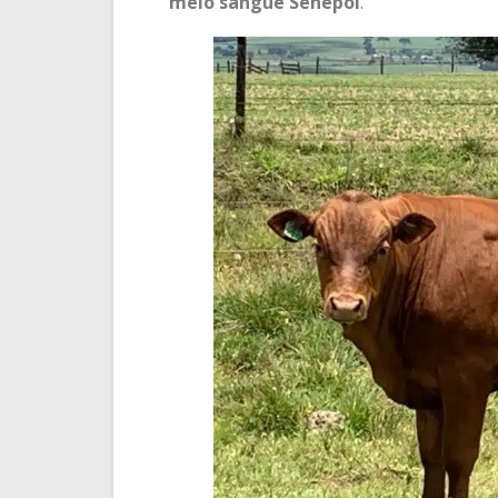
meio sangue Senepol
.