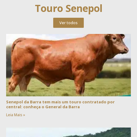
Touro Senepol
Ver todos
Senepol da Barra tem mais um touro contratado por
central: conheça o General da Barra
Leia Mais »