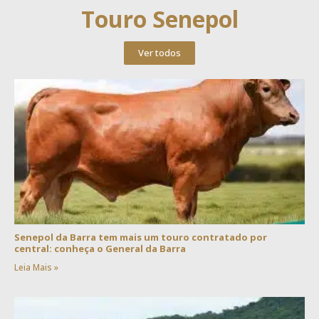
Touro Senepol
Ver todos
Senepol da Barra tem mais um touro contratado por
central: conheça o General da Barra
Leia Mais »