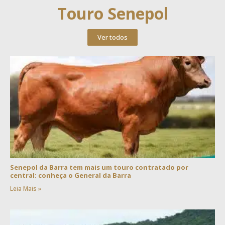
Touro Senepol
Ver todos
Senepol da Barra tem mais um touro contratado por
central: conheça o General da Barra
Leia Mais »