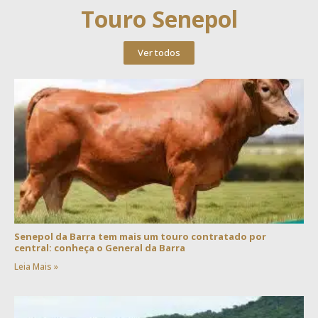
Touro Senepol
Ver todos
Senepol da Barra tem mais um touro contratado por
central: conheça o General da Barra
Leia Mais »