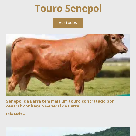
Touro Senepol
Ver todos
Senepol da Barra tem mais um touro contratado por
central: conheça o General da Barra
Leia Mais »