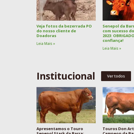
Veja fotos da bezerrada PO
Senepol da Barr
do nosso cliente de
com sucesso doi
Doadoras
2023: OBRIGADO
confiança!
Leia Mais »
Leia Mais »
Institucional
Ver todos
Apresentamos o Touro
Touros Don Art
Senepol Stark da Barra:
Campeon da Ba