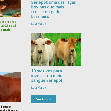
Senepol: uma das raças
bovinas que mais
cresce no gado
brasileiro
a Barra de
Leia Mais »
 2023 está
a mais!
10 motivos para
investir no meio-
sangue Senepol
Leia Mais »
Ver todos
 Touro
 da Barra: