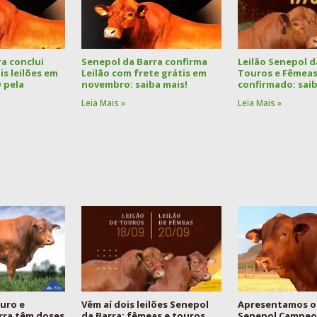
a conclui
Senepol da Barra confirma
Leilão Senepol d
s leilões em
Leilão com frete grátis em
Touros e Fêmeas
 pela
novembro: saiba mais!
confirmado: saib
Leia Mais »
Leia Mais »
uro e
Vêm aí dois leilões Senepol
Apresentamos o
rra têm doses
da Barra: fêmeas e touros
Senepol Campeon