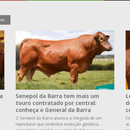
dos
ta
Senepol da Barra tem mais um
L
touro contratado por central:
d
conheça o General da Barra
c
O Senepol da Barra anuncia a chegada de um
Ce
reprodutor que simboliza evolução genética,
ac