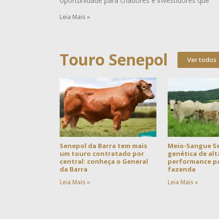
oportunidade para criadores e investidores que
Leia Mais »
Touro Senepol
Ver todos
Senepol da Barra tem mais
Meio-Sangue S
um touro contratado por
genética de alt
central: conheça o General
performance pa
da Barra
fazenda
Leia Mais »
Leia Mais »