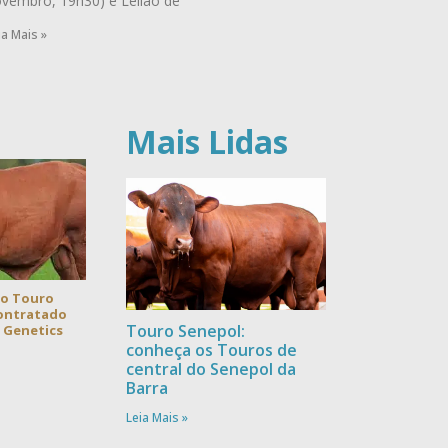
vembro, 19h30) e Leilão de
ia Mais »
Mais Lidas
 o Touro
contratado
Touro Senepol:
a Genetics
conheça os Touros de
central do Senepol da
Barra
Leia Mais »