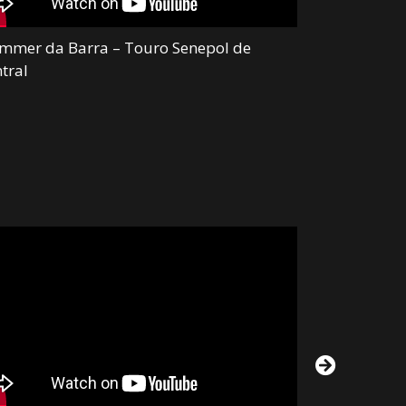
mmer da Barra – Touro Senepol de
Maxxum da B
tral
Central