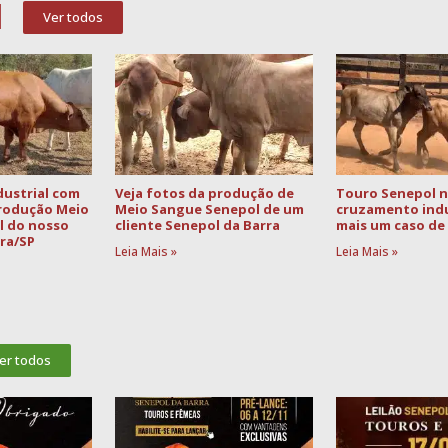
l
Ver todos
ustrial com
Veja fotos da produção de
Touro Senepol 
produção Meio
Meio Sangue Senepol de um
cruzamento indus
l do nosso
cliente Senepol da Barra
mais um caso de 
ira/SP
Leia Mais »
Leia Mais »
er todos