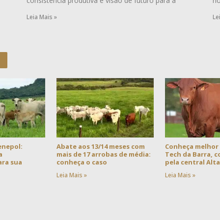
consistência produtiva e visão de futuro para a
no
Leia Mais »
Le
enepol:
Abate aos 13/14 meses com
Conheça melhor
a
mais de 17 arrobas de média:
Tech da Barra, 
ra sua
conheça o caso
pela central Alt
Leia Mais »
Leia Mais »