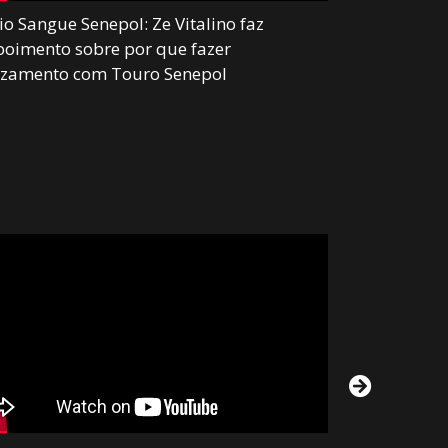
o Sangue Senepol: Ze Vitalino faz
Senepol com
oimento sobre por que fazer
com mais de
uzamento com Touro Senepol
suplementaç