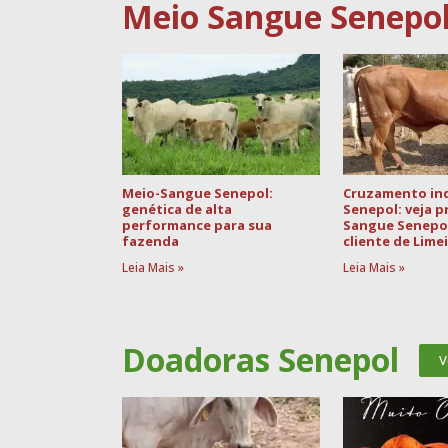
Meio Sangue Senepo
Meio-Sangue Senepol:
Cruzamento ind
genética de alta
Senepol: veja 
performance para sua
Sangue Senepo
fazenda
cliente de Lime
Leia Mais »
Leia Mais »
Doadoras Senepol
V