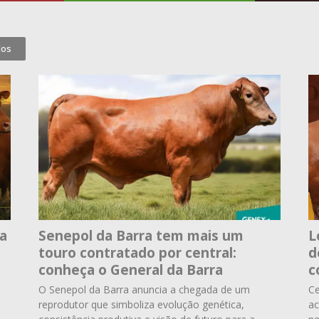
dos
ta
Senepol da Barra tem mais um
L
touro contratado por central:
d
conheça o General da Barra
c
O Senepol da Barra anuncia a chegada de um
Ce
reprodutor que simboliza evolução genética,
ac