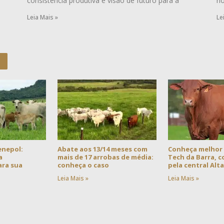
consistência produtiva e visão de futuro para a
no
Leia Mais »
Le
enepol:
Abate aos 13/14 meses com
Conheça melhor
a
mais de 17 arrobas de média:
Tech da Barra, 
ra sua
conheça o caso
pela central Alt
Leia Mais »
Leia Mais »