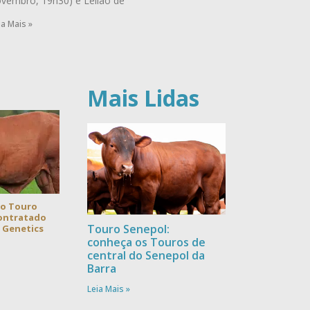
vembro, 19h30) e Leilão de
ia Mais »
Mais Lidas
 o Touro
contratado
Touro Senepol:
a Genetics
conheça os Touros de
central do Senepol da
Barra
Leia Mais »