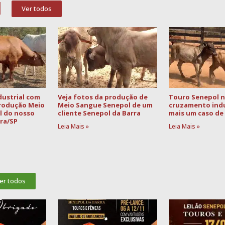
l
Ver todos
ustrial com
Veja fotos da produção de
Touro Senepol 
produção Meio
Meio Sangue Senepol de um
cruzamento indus
l do nosso
cliente Senepol da Barra
mais um caso de 
ira/SP
Leia Mais »
Leia Mais »
er todos