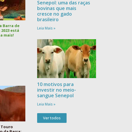
Senepol: uma das raças
bovinas que mais
cresce no gado
brasileiro
a Barra de
Leia Mais »
 2023 está
a mais!
10 motivos para
investir no meio-
sangue Senepol
Leia Mais »
Ver todos
 Touro
 da Barra: