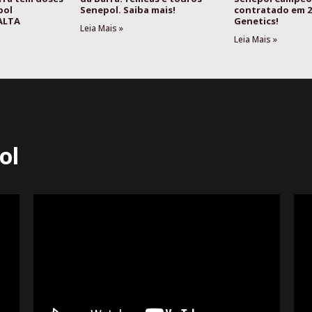
pol
Senepol. Saiba mais!
contratado em 2
 ALTA
Genetics!
Leia Mais »
Leia Mais »
ol