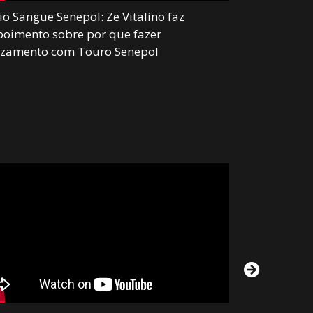
o Sangue Senepol: Ze Vitalino faz
Senepol com
oimento sobre por que fazer
com mais de
uzamento com Touro Senepol
suplementaç