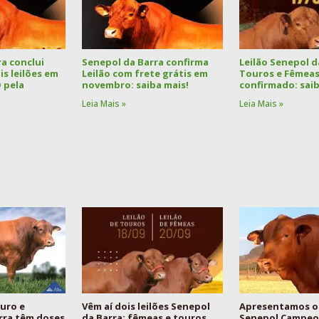
a conclui
Senepol da Barra confirma
Leilão Senepol d
s leilões em
Leilão com frete grátis em
Touros e Fêmeas
 pela
novembro: saiba mais!
confirmado: saib
Leia Mais »
Leia Mais »
uro e
Vêm aí dois leilões Senepol
Apresentamos o
rra têm doses
da Barra: fêmeas e touros
Senepol Campeon