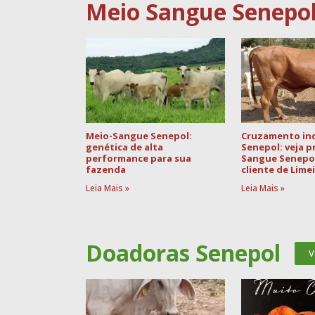
Meio Sangue Senepo
Meio-Sangue Senepol:
Cruzamento ind
genética de alta
Senepol: veja 
performance para sua
Sangue Senepo
fazenda
cliente de Lime
Leia Mais »
Leia Mais »
Doadoras Senepol
V