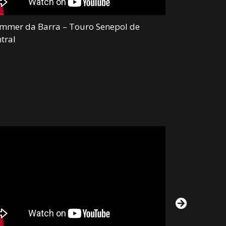
mmer da Barra – Touro Senepol de
Maxxum da B
tral
Central