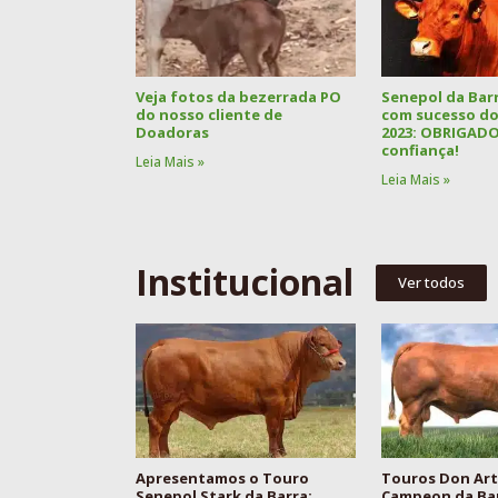
Veja fotos da bezerrada PO
Senepol da Barr
do nosso cliente de
com sucesso doi
Doadoras
2023: OBRIGADO
confiança!
Leia Mais »
Leia Mais »
Institucional
Ver todos
Apresentamos o Touro
Touros Don Art
Senepol Stark da Barra:
Campeon da Ba