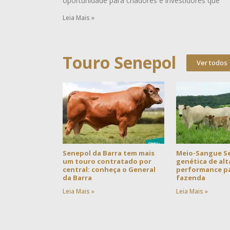
oportunidade para criadores e investidores que
Leia Mais »
Touro Senepol
Ver todos
Senepol da Barra tem mais
Meio-Sangue S
um touro contratado por
genética de alt
central: conheça o General
performance pa
da Barra
fazenda
Leia Mais »
Leia Mais »